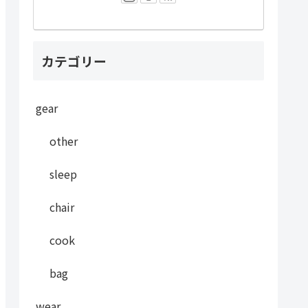
カテゴリー
gear
other
sleep
chair
cook
bag
wear