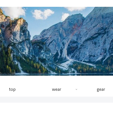
top
wear
gear