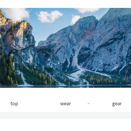
top
wear
gear