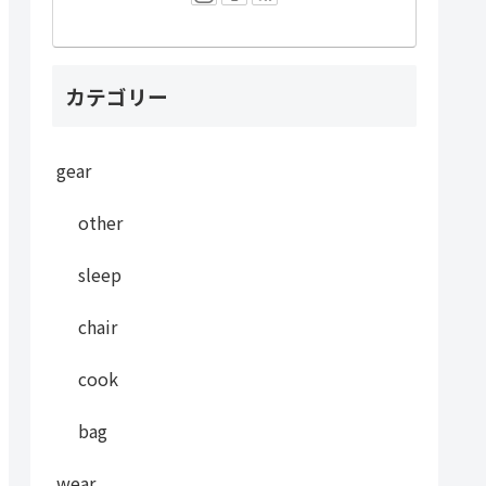
カテゴリー
gear
other
sleep
chair
cook
bag
wear